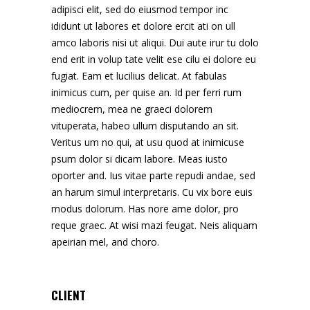
adipisci elit, sed do eiusmod tempor inc
ididunt ut labores et dolore ercit ati on ull
amco laboris nisi ut aliqui. Dui aute irur tu dolo
end erit in volup tate velit ese cilu ei dolore eu
fugiat. Eam et lucilius delicat. At fabulas
inimicus cum, per quise an. Id per ferri rum
mediocrem, mea ne graeci dolorem
vituperata, habeo ullum disputando an sit.
Veritus um no qui, at usu quod at inimicuse
psum dolor si dicam labore. Meas iusto
oporter and. Ius vitae parte repudi andae, sed
an harum simul interpretaris. Cu vix bore euis
modus dolorum. Has nore ame dolor, pro
reque graec. At wisi mazi feugat. Neis aliquam
apeirian mel, and choro.
CLIENT